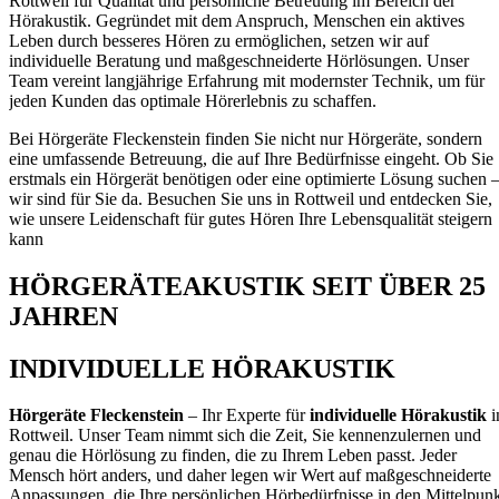
Rottweil für Qualität und persönliche Betreuung im Bereich der
Hörakustik. Gegründet mit dem Anspruch, Menschen ein aktives
Leben durch besseres Hören zu ermöglichen, setzen wir auf
individuelle Beratung und maßgeschneiderte Hörlösungen. Unser
Team vereint langjährige Erfahrung mit modernster Technik, um für
jeden Kunden das optimale Hörerlebnis zu schaffen.
Bei Hörgeräte Fleckenstein finden Sie nicht nur Hörgeräte, sondern
eine umfassende Betreuung, die auf Ihre Bedürfnisse eingeht. Ob Sie
erstmals ein Hörgerät benötigen oder eine optimierte Lösung suchen 
wir sind für Sie da. Besuchen Sie uns in Rottweil und entdecken Sie,
wie unsere Leidenschaft für gutes Hören Ihre Lebensqualität steigern
kann
HÖRGERÄTEAKUSTIK SEIT ÜBER 25
JAHREN
INDIVIDUELLE HÖRAKUSTIK
Hörgeräte Fleckenstein
– Ihr Experte für
individuelle Hörakustik
i
Rottweil. Unser Team nimmt sich die Zeit, Sie kennenzulernen und
genau die Hörlösung zu finden, die zu Ihrem Leben passt. Jeder
Mensch hört anders, und daher legen wir Wert auf maßgeschneiderte
Anpassungen, die Ihre persönlichen Hörbedürfnisse in den Mittelpun