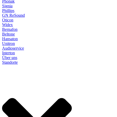
Phonak
Signia
Phillips
GN ReSound
Oticon
Widex
Bernafon
Beltone
Hansaton
Unitron
Audioservice
Interton
Über uns
Standorte