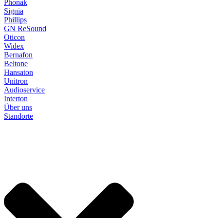
Phonak
Signia
Phillips
GN ReSound
Oticon
Widex
Bernafon
Beltone
Hansaton
Unitron
Audioservice
Interton
Über uns
Standorte