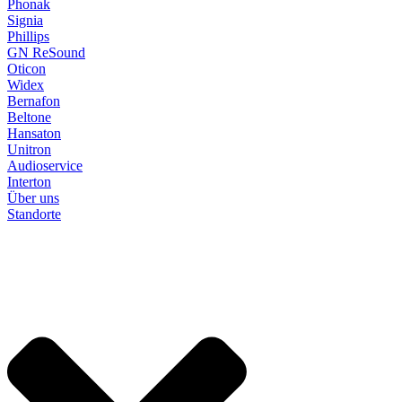
Phonak
Signia
Phillips
GN ReSound
Oticon
Widex
Bernafon
Beltone
Hansaton
Unitron
Audioservice
Interton
Über uns
Standorte